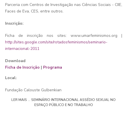
Parceria com Centros de Investigação nas Ciências Sociais - CIIE,
Faces de Eva, CES, entre outros.
Inscrição:
Ficha de inscrição nos sites: www.umarfeminismos.org |
http://sites.google.com/site/rotadosfeminismos/seminario-
internacional-2011
Download
Ficha de Inscrição
|
Programa
Local:
Fundação Calouste Gulbenkian
LER MAIS … SEMINÁRIO INTERNACIONAL ASSÉDIO SEXUAL NO
ESPAÇO PÚBLICO E NO TRABALHO