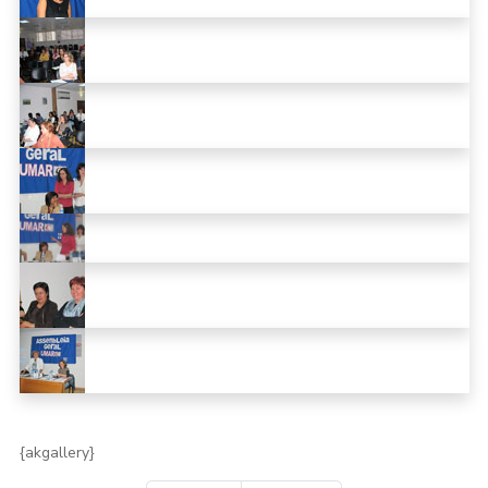
{akgallery}