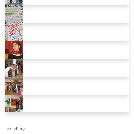
{akgallery}