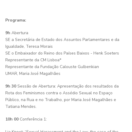
Programa:
9h
Abertura
SE a Secretária de Estado dos Assuntos Parlamentares e da
Igualdade, Teresa Morais
SE o Embaixador do Reino dos Países Baixos - Henk Soeters
Representante da CM Lisboa*
Representante da Fundação Calouste Gulbenkian
UMAR, Maria José Magalhães
9h 30
Sessão de Abertura: Apresentação dos resultados da
Rota dos Feminismos contra o Assédio Sexual no Espaço
Público, na Rua e no Trabalho, por Maria José Magalhães e
Tatiana Mendes.
10h 00
Conferência 1:
Lia Knoet: “Sexual Harassment and the Law: the case of the