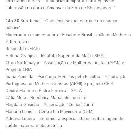
13h
Carmo Pereira: "ViolênciaIntemporal: estratégias de
submissão na obra o Amansar da Fera de Shakespeare."
14h 30
Sub-tema II “O assédio sexual na rua e no espaço
público”
Moderadora / comentadora - Elisabete Brasil, União de Mulheres
Alternativa e
Resposta (UMAR)
Helena Granjeia - Instituto Superior da Maia (ISMAI)
Clara Sottomayor - Associação de Mulheres Juristas (APMJ) e
Projecto CRIA
Joana Almeida - Psicóloga, Médicos pela Escolha - Associação
Portuguesa de Mulheres Juristas (APMJ) e projecto CRIA
Deidré Mathee e Pedro Ferreira - GATA
Cátia Melo - República Marias do Loureiro
Magdala Gusmão - Associação “ComuniDária”
Mariana Lemos - Centro Em Movimento (CEM)
Adriana Lopera - Enfermeira especialista em enfermagem de
saúde materna e obstestrícia