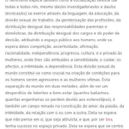
O feminismo explica também como a socialização sexista (de
todas e todos nós, mesmo das/os investigadoras/es e das/os
técnicas/os) se exerce através da linguagem, da educação, da
divisão sexual do trabalho, da genderização das profissões, da
distribuição desigual das responsabilidades parentais e
domésticas, da distribuição desigual dos cargos e do poder de
decisão, atribuindo o espaço público aos homens, onde se
espera deles competição, assertividade, afirmação,
racionalidade, independência, progresso, cultura, e o privado às
mulheres, onde lhes são atribuídos a sensibilidade, o cuidar, os
afectos, a intimidade, a dependência. Esta divisão sexual do
mundo constitui-se como crucial na criação de condições para
os homens serem agressores e as mulheres vítimas. Esta
separação do mundo em duas metades, além de ser um
desperdício de talentos e bem-estar (quantos bailarinos,
quantas engenheiras se perdem devido aos estereótipos), é
também um campo minado na construção do amor, da paixão, da
intimidade, da relação com o ou com a outra. Dela se espera
que não pense em si, que seja altruísta, e que, por ser
boa
,
tenha sucesso no espaço privado. Dele se espera que se centre