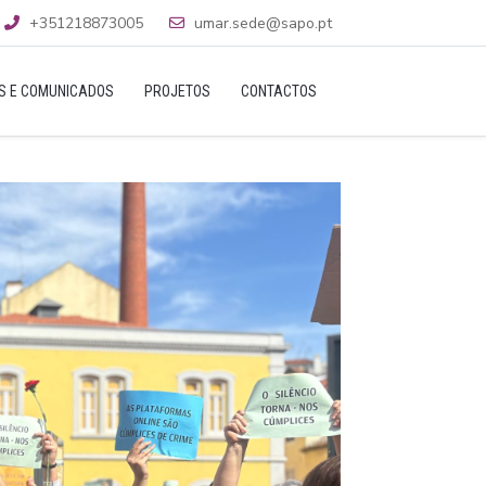
+351218873005
umar.sede@sapo.pt
AS E COMUNICADOS
PROJETOS
CONTACTOS