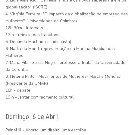
3. Lígia Amâncio: "Os feminismos e os novos saberes na era da
globalização" (ISCTE)
4. Virgínia Ferreira: "O impacto da globalização no emprego das
mulheres" (Universidade de Coimbra)
16h 30m - Intervalo
17 h - reinicio dos trabalhos
5. Deolinda Machado (sindicalista)
6. Nadia du Mond, representação da Marcha Mundial das
Mulheres
7. Maria Pilar Garcia Negro- professora titular da Universidade
da Corunha
8. Helena Pinto: "Movimentos de Mulheres- Marcha Mundial"
(Presidente da UMAR)
18h - debate
19 h - Jantar com momento cultural
Domingo- 6 de Abril
Painel III - Aborto, um direito, uma escolha