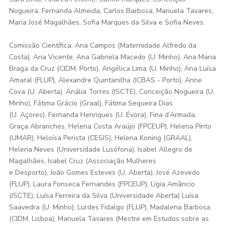
Nogueira, Fernanda Almeida, Carlos Barbosa, Manuela Tavares,
Maria José Magalhães, Sofia Marques da Silva e Sofia Neves.
Comissão Científica: Ana Campos (Maternidade Alfredo da
Costa), Ana Vicente, Ana Gabriela Macedo (U. Minho), Ana Maria
Braga da Cruz (CIDM, Porto), Angélica Lima (U. Minho), Ana Luísa
Amaral (FLUP), Alexandre Quintanilha (ICBAS - Porto), Anne
Cova (U. Aberta), Anália Torres (ISCTE), Conceição Nogueira (U.
Minho), Fátima Grácio (Graal), Fátima Sequeira Dias
(U. Açores), Fernanda Henriques (U. Évora), Fina d’Armada,
Graça Abranches, Helena Costa Araújo (FPCEUP), Helena Pinto
(UMAR), Heloísa Perista (CESIS), Helena Koning (GRAAL),
Helena Neves (Universidade Lusófona), Isabel Allegro de
Magalhães, Isabel Cruz (Associação Mulheres
e Desporto), João Gomes Esteves (U. Aberta), José Azevedo
(FLUP), Laura Fonseca Fernandes (FPCEUP), Lígia Amâncio
(ISCTE), Luísa Ferreira da Silva (Universidade Aberta) Luísa
Saavedra (U. Minho), Lurdes Fidalgo (FLUP), Madalena Barbosa
(CIDM, Lisboa), Manuela Tavares (Mestre em Estudos sobre as